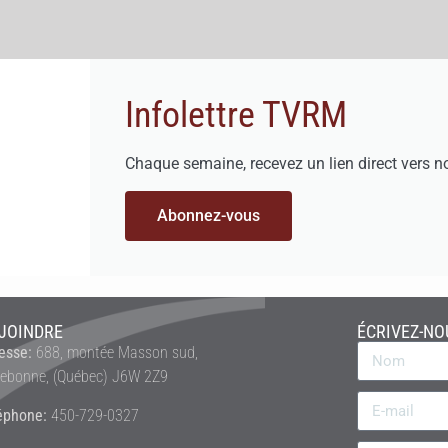
Infolettre TVRM
Chaque semaine, recevez un lien direct vers n
Abonnez-vous
JOINDRE
ÉCRIVEZ-NO
esse:
688, montée Masson sud,
rebonne, (Québec) J6W 2Z9
éphone:
450-729-0327