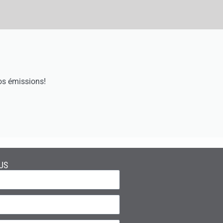
os émissions!
US