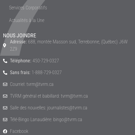
Services Corporatifs
Actualités à la Une
NOUS JOINDRE
Adresse:
688, montée Masson sud, Terrebonne, (Québec) J6W
2Z9
Téléphone:
450-729-0327
Sans frais:
1-888-729-0327
Courriel: tvrm@tvrm.ca
TVRM général et babillard: tvrm@tvrm.ca
Salle des nouvelles: journalistes@tvrm.ca
Télé-Bingo Lanaudière: bingo@tvrm.ca
Facebook