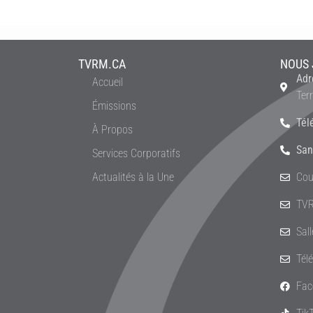
TVRM.CA
NOUS 
Adr
Accueil
Ter
Émissions
Tél
À Propos
San
Services Corporatifs
Actualités à la Une
Cou
TVR
Sal
Tél
Fac