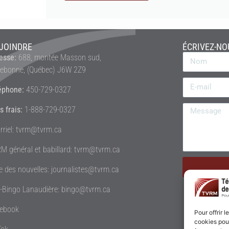
JOINDRE
ÉCRIVEZ-NO
esse:
688, montée Masson sud,
rebonne, (Québec) J6W 2Z9
éphone:
450-729-0327
s frais:
1-888-729-0327
rriel: tvrm@tvrm.ca
M général et babillard: tvrm@tvrm.ca
le des nouvelles: journalistes@tvrm.ca
é-Bingo Lanaudière: bingo@tvrm.ca
ebook
Pour offrir 
cookies pour