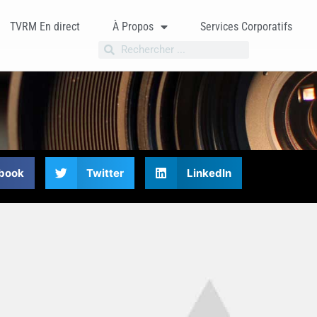
TVRM En direct
À Propos
Services Corporatifs
book
Twitter
LinkedIn