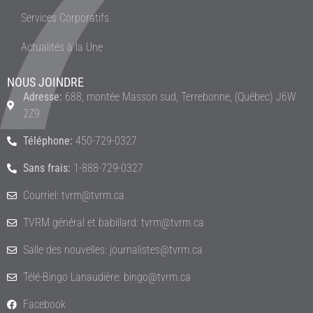
Services Corporatifs
Actualités à la Une
NOUS JOINDRE
Adresse:
688, montée Masson sud, Terrebonne, (Québec) J6W
2Z9
Téléphone:
450-729-0327
Sans frais:
1-888-729-0327
Courriel: tvrm@tvrm.ca
TVRM général et babillard: tvrm@tvrm.ca
Salle des nouvelles: journalistes@tvrm.ca
Télé-Bingo Lanaudière: bingo@tvrm.ca
Facebook