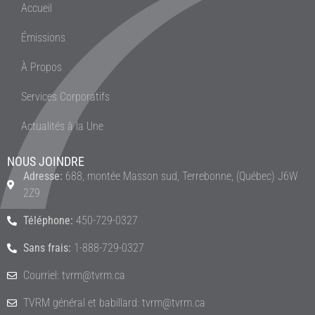
Accueil
Émissions
À Propos
Services Corporatifs
Actualités à la Une
NOUS JOINDRE
Adresse:
688, montée Masson sud, Terrebonne, (Québec) J6W
2Z9
Téléphone:
450-729-0327
Sans frais:
1-888-729-0327
Courriel: tvrm@tvrm.ca
TVRM général et babillard: tvrm@tvrm.ca