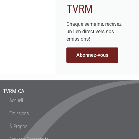
TVRM
Chaque semaine, recevez
un lien direct vers nos
émissions!
Abonnez-vous
TVRM.CA
Accueil
Émissions
À Propos