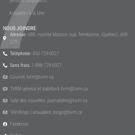
Services Corporatifs
Actualités à la Une
NOUS JOINDRE
Adresse:
688, montée Masson sud, Terrebonne, (Québec) J6W
2Z9
Téléphone:
450-729-0327
Sans frais:
1-888-729-0327
Courriel: tvrm@tvrm.ca
TVRM général et babillard: tvrm@tvrm.ca
Salle des nouvelles: journalistes@tvrm.ca
Télé-Bingo Lanaudière: bingo@tvrm.ca
Facebook