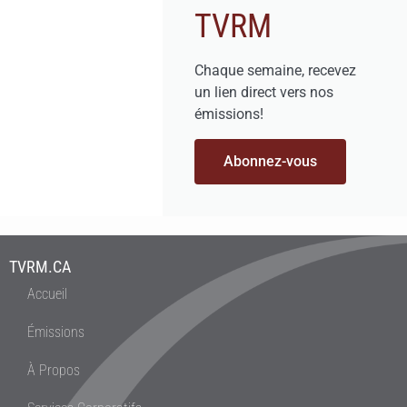
TVRM
Chaque semaine, recevez
un lien direct vers nos
émissions!
Abonnez-vous
TVRM.CA
Accueil
Émissions
À Propos