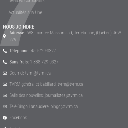
Services Corporatifs
Actualités à la Une
NOUS JOINDRE
Adresse:
688, montée Masson sud, Terrebonne, (Québec) J6W
2Z9
Téléphone:
450-729-0327
Sans frais:
1-888-729-0327
Courriel: tvrm@tvrm.ca
TVRM général et babillard: tvrm@tvrm.ca
Salle des nouvelles: journalistes@tvrm.ca
Télé-Bingo Lanaudière: bingo@tvrm.ca
Facebook