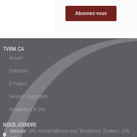
Abonnez-vous
TVRM.CA
Accueil
Émissions
À Propos
Services Corporatifs
Actualités à la Une
NOUS JOINDRE
Adresse:
688, montée Masson sud, Terrebonne, (Québec) J6W