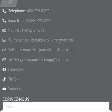
2Z9
Téléphone:
450-729-0327
Sans frais:
1-888-729-0327
Courriel: tvrm@tvrm.ca
TVRM général et babillard: tvrm@tvrm.ca
Salle des nouvelles: journalistes@tvrm.ca
Télé-Bingo Lanaudière: bingo@tvrm.ca
Facebook
TikTok
Youtube
ÉCRIVEZ-NOUS