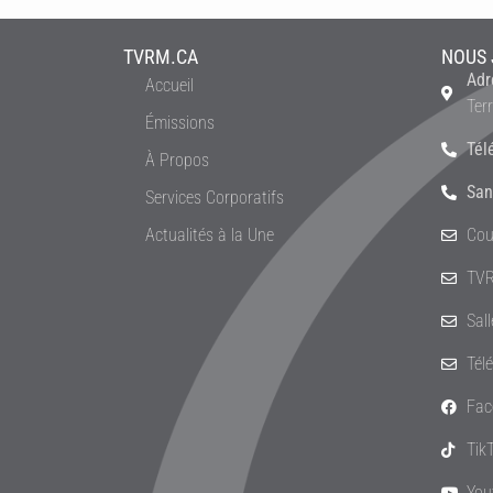
TVRM.CA
NOUS 
Adr
Accueil
Ter
Émissions
Tél
À Propos
San
Services Corporatifs
Actualités à la Une
Cou
TVR
Sal
Tél
Fac
Tik
You