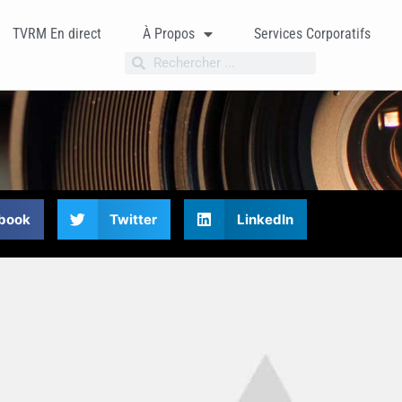
TVRM En direct
À Propos
Services Corporatifs
book
Twitter
LinkedIn