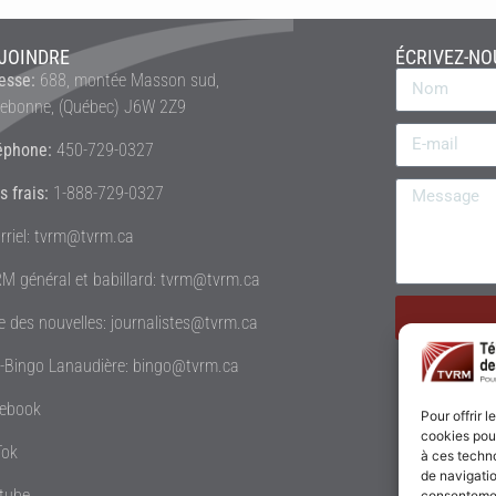
JOINDRE
ÉCRIVEZ-NO
esse:
688, montée Masson sud,
rebonne, (Québec) J6W 2Z9
éphone:
450-729-0327
s frais:
1-888-729-0327
rriel: tvrm@tvrm.ca
M général et babillard: tvrm@tvrm.ca
le des nouvelles: journalistes@tvrm.ca
é-Bingo Lanaudière: bingo@tvrm.ca
ebook
Pour offrir 
cookies pour
Tok
à ces techn
de navigatio
tube
consentement