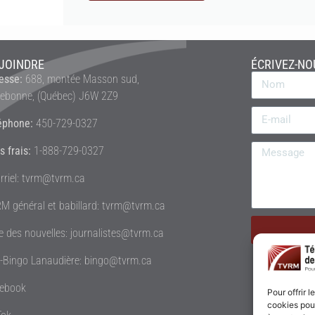
JOINDRE
ÉCRIVEZ-NO
esse:
688, montée Masson sud,
rebonne, (Québec) J6W 2Z9
éphone:
450-729-0327
s frais:
1-888-729-0327
rriel: tvrm@tvrm.ca
M général et babillard: tvrm@tvrm.ca
le des nouvelles: journalistes@tvrm.ca
é-Bingo Lanaudière: bingo@tvrm.ca
ebook
Pour offrir 
cookies pour