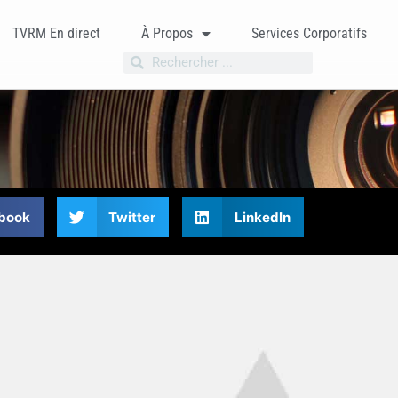
TVRM En direct
À Propos
Services Corporatifs
book
Twitter
LinkedIn