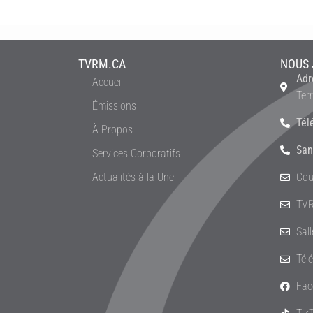
TVRM.CA
NOUS 
Adr
Accueil
Ter
Émissions
Tél
À Propos
San
Services Corporatifs
Actualités à la Une
Cou
TVR
Sal
Tél
Fac