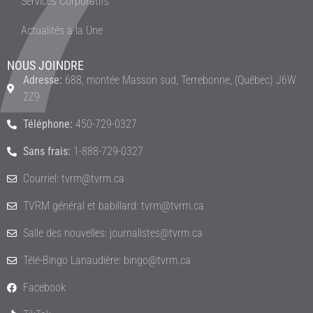
Services Corporatifs
Actualités à la Une
NOUS JOINDRE
Adresse:
688, montée Masson sud, Terrebonne, (Québec) J6W
2Z9
Téléphone:
450-729-0327
Sans frais:
1-888-729-0327
Courriel: tvrm@tvrm.ca
TVRM général et babillard: tvrm@tvrm.ca
Salle des nouvelles: journalistes@tvrm.ca
Télé-Bingo Lanaudière: bingo@tvrm.ca
Facebook