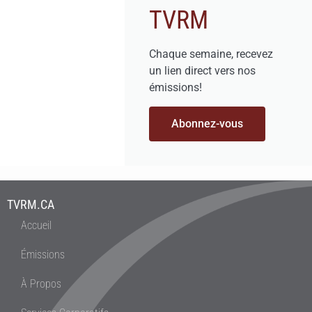
TVRM
Chaque semaine, recevez
un lien direct vers nos
émissions!
Abonnez-vous
TVRM.CA
Accueil
Émissions
À Propos