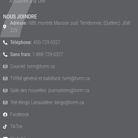
Actualités à la Une
NOUS JOINDRE
Adresse:
688, montée Masson sud, Terrebonne, (Québec) J6W
2Z9
Téléphone:
450-729-0327
Sans frais:
1-888-729-0327
Courriel: tvrm@tvrm.ca
TVRM général et babillard: tvrm@tvrm.ca
Salle des nouvelles: journalistes@tvrm.ca
Télé-Bingo Lanaudière: bingo@tvrm.ca
Facebook
TikTok