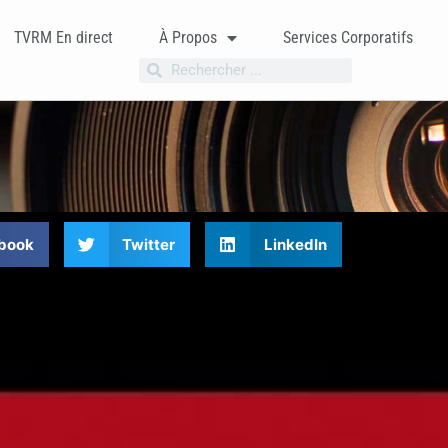
TVRM En direct
À Propos
Services Corporatifs
book
Twitter
LinkedIn