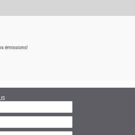
os émissions!
US