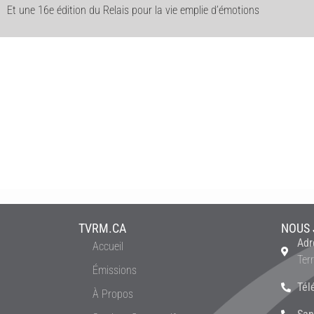
Et une 16e édition du Relais pour la vie emplie d’émotions
TVRM.CA
NOUS 
Adr
Accueil
Ter
Émissions
Tél
À Propos