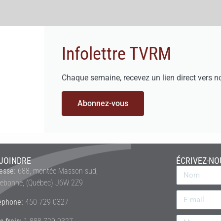
Infolettre TVRM
Chaque semaine, recevez un lien direct vers n
Abonnez-vous
JOINDRE
ÉCRIVEZ-NO
esse:
688, montée Masson sud,
rebonne, (Québec) J6W 2Z9
éphone:
450-729-0327