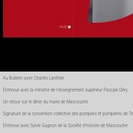
Au Bulletin avec Charles Lanthier
Entrevue avec la ministre de l’enseignement supérieur Pascale Déry
Un retour sur le dîner du maire de Mascouche
Signature de la convention collective des pompiers et pompières de T
Entrevue avec Sylvie Gagnon de la Société d’histoire de Mascouche