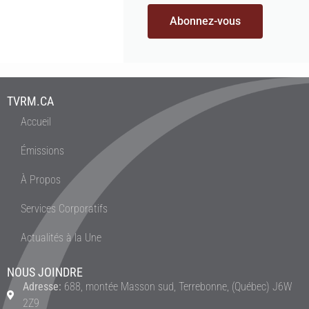
Abonnez-vous
TVRM.CA
Accueil
Émissions
À Propos
Services Corporatifs
Actualités à la Une
NOUS JOINDRE
Adresse:
688, montée Masson sud, Terrebonne, (Québec) J6W
2Z9