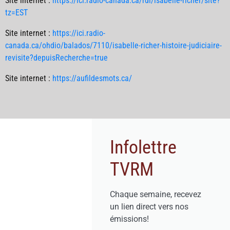
Site internet :
https://ici.radio-canada.ca/rdi/isabelle-richer/site?
tz=EST
Site internet :
https://ici.radio-
canada.ca/ohdio/balados/7110/isabelle-richer-histoire-judiciaire-
revisite?depuisRecherche=true
Site internet :
https://aufildesmots.ca/
Infolettre
TVRM
Chaque semaine, recevez
un lien direct vers nos
émissions!