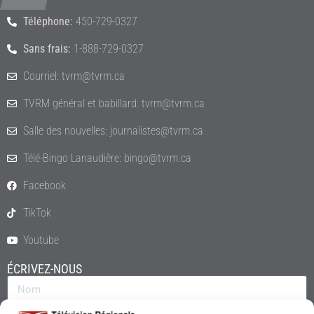
Téléphone:
450-729-0327
Sans frais:
1-888-729-0327
Courriel: tvrm@tvrm.ca
TVRM général et babillard: tvrm@tvrm.ca
Salle des nouvelles: journalistes@tvrm.ca
Télé-Bingo Lanaudière: bingo@tvrm.ca
Facebook
TikTok
Youtube
ÉCRIVEZ-NOUS