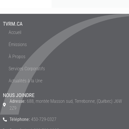
TVRM.CA
Accueil
Émissions
À Propos
Services Corporatifs
Actualités à la Une
NOUS JOINDRE
Adresse:
688, montée Masson sud, Terrebonne, (Québec) J6W
2Z9
Téléphone:
450-729-0327