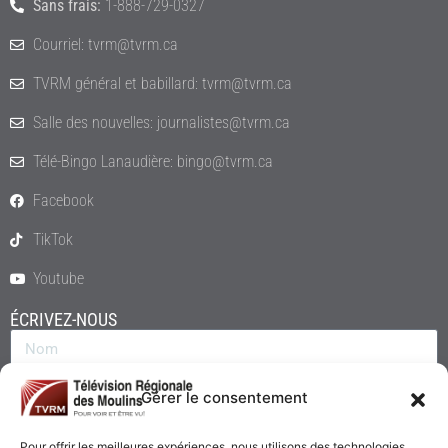
Sans frais:
1-888-729-0327
Courriel: tvrm@tvrm.ca
TVRM général et babillard: tvrm@tvrm.ca
Salle des nouvelles: journalistes@tvrm.ca
Télé-Bingo Lanaudière: bingo@tvrm.ca
Facebook
TikTok
Youtube
ÉCRIVEZ-NOUS
Gérer le consentement
Pour offrir les meilleures expériences, nous utilisons des technologies