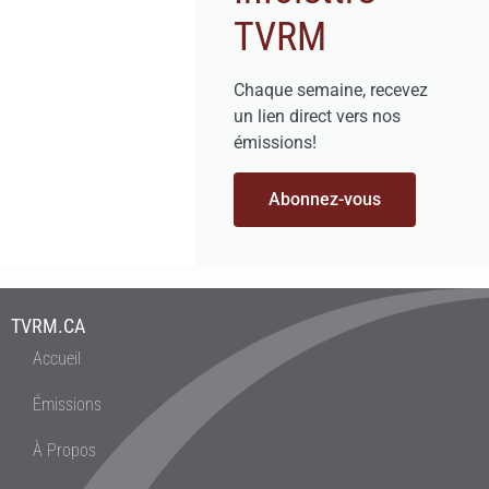
TVRM
Chaque semaine, recevez
un lien direct vers nos
émissions!
Abonnez-vous
TVRM.CA
Accueil
Émissions
À Propos