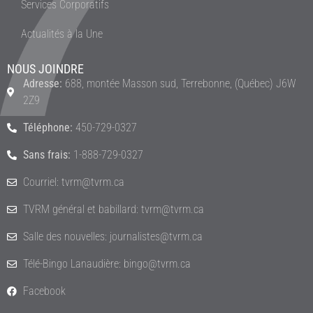
Services Corporatifs
Actualités à la Une
NOUS JOINDRE
Adresse:
688, montée Masson sud, Terrebonne, (Québec) J6W
2Z9
Téléphone:
450-729-0327
Sans frais:
1-888-729-0327
Courriel: tvrm@tvrm.ca
TVRM général et babillard: tvrm@tvrm.ca
Salle des nouvelles: journalistes@tvrm.ca
Télé-Bingo Lanaudière: bingo@tvrm.ca
Facebook