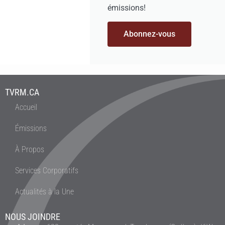
émissions!
Abonnez-vous
TVRM.CA
Accueil
Émissions
À Propos
Services Corporatifs
Actualités à la Une
NOUS JOINDRE