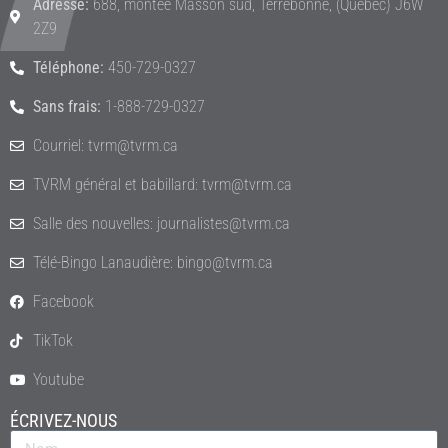
Adresse:
688, montée Masson sud, Terrebonne, (Québec) J6W
2Z9
Téléphone:
450-729-0327
Sans frais:
1-888-729-0327
Courriel: tvrm@tvrm.ca
TVRM général et babillard: tvrm@tvrm.ca
Salle des nouvelles: journalistes@tvrm.ca
Télé-Bingo Lanaudière: bingo@tvrm.ca
Facebook
TikTok
Youtube
ÉCRIVEZ-NOUS