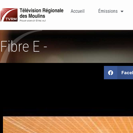
Accueil
Émissions
Fibre E -
Face