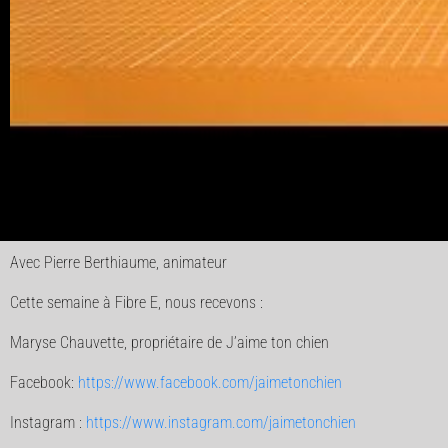
Avec Pierre Berthiaume, animateur
Cette semaine à Fibre E, nous recevons :
Maryse Chauvette, propriétaire de J’aime ton chien
Facebook:
https://www.facebook.com/jaimetonchien
Instagram :
https://www.instagram.com/jaimetonchien