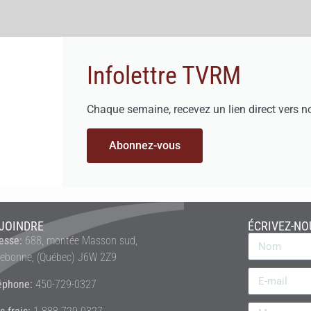
Infolettre TVRM
Chaque semaine, recevez un lien direct vers n
Abonnez-vous
JOINDRE
ÉCRIVEZ-NO
esse:
688, montée Masson sud,
rebonne, (Québec) J6W 2Z9
éphone:
450-729-0327