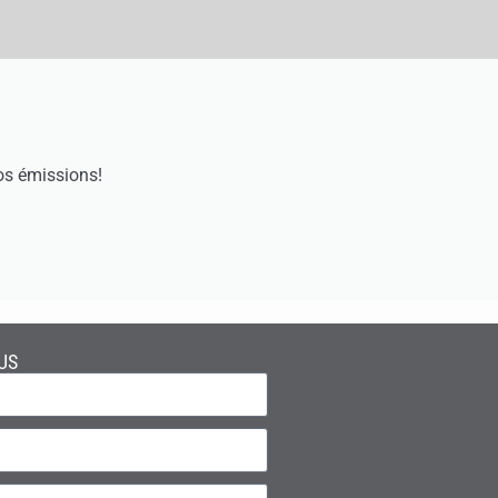
os émissions!
US