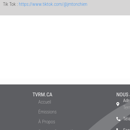
Tik Tok :
https://www.tiktok.com/@jmtonchien
TVRM.CA
NOUS 
Adr
Accueil
Ter
Émissions
Tél
À Propos