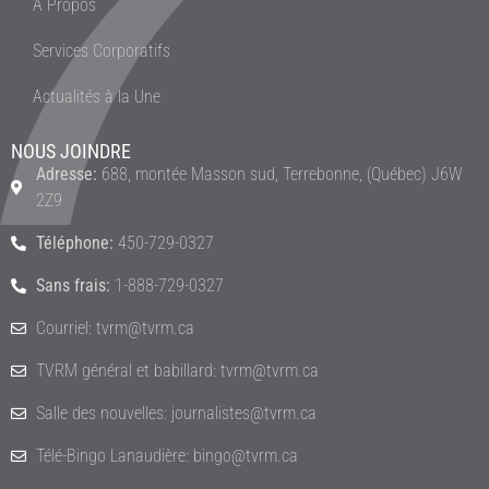
À Propos
Services Corporatifs
Actualités à la Une
NOUS JOINDRE
Adresse:
688, montée Masson sud, Terrebonne, (Québec) J6W
2Z9
Téléphone:
450-729-0327
Sans frais:
1-888-729-0327
Courriel: tvrm@tvrm.ca
TVRM général et babillard: tvrm@tvrm.ca
Salle des nouvelles: journalistes@tvrm.ca
Télé-Bingo Lanaudière: bingo@tvrm.ca