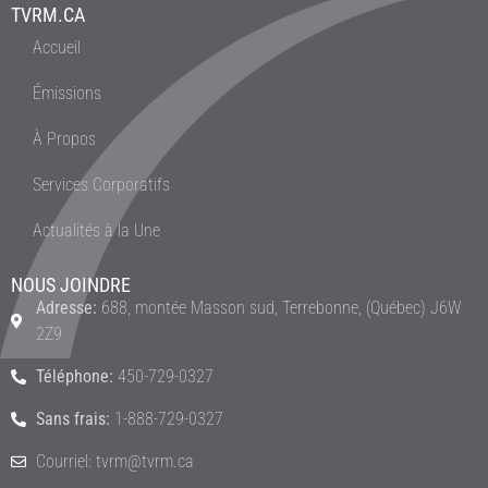
TVRM.CA
Accueil
Émissions
À Propos
Services Corporatifs
Actualités à la Une
NOUS JOINDRE
Adresse:
688, montée Masson sud, Terrebonne, (Québec) J6W
2Z9
Téléphone:
450-729-0327
Sans frais:
1-888-729-0327
Courriel: tvrm@tvrm.ca