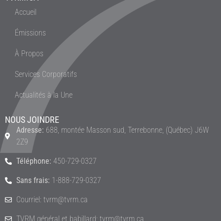
Accueil
Émissions
À Propos
Services Corporatifs
Actualités à la Une
NOUS JOINDRE
Adresse:
688, montée Masson sud, Terrebonne, (Québec) J6W
2Z9
Téléphone:
450-729-0327
Sans frais:
1-888-729-0327
Courriel: tvrm@tvrm.ca
TVRM général et babillard: tvrm@tvrm.ca