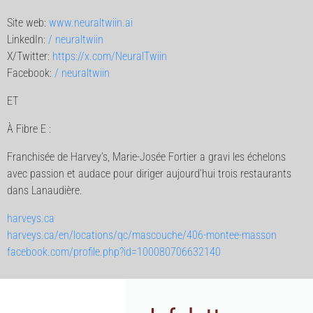
Site web:
www.neuraltwiin.ai
LinkedIn:
/ neuraltwiin
X/Twitter:
https://x.com/NeuralTwiin
Facebook:
/ neuraltwiin
ET
À Fibre E :
Franchisée de Harvey’s, Marie-Josée Fortier a gravi les échelons
avec passion et audace pour diriger aujourd’hui trois restaurants
dans Lanaudière.
harveys.ca
harveys.ca/en/locations/qc/mascouche/406-montee-masson
facebook.com/profile.php?id=100080706632140