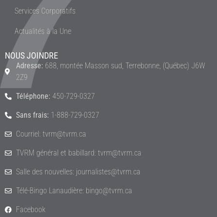
Services Corporatifs
Actualités à la Une
NOUS JOINDRE
Adresse:
688, montée Masson sud, Terrebonne, (Québec) J6W
2Z9
Téléphone:
450-729-0327
Sans frais:
1-888-729-0327
Courriel: tvrm@tvrm.ca
TVRM général et babillard: tvrm@tvrm.ca
Salle des nouvelles: journalistes@tvrm.ca
Télé-Bingo Lanaudière: bingo@tvrm.ca
Facebook