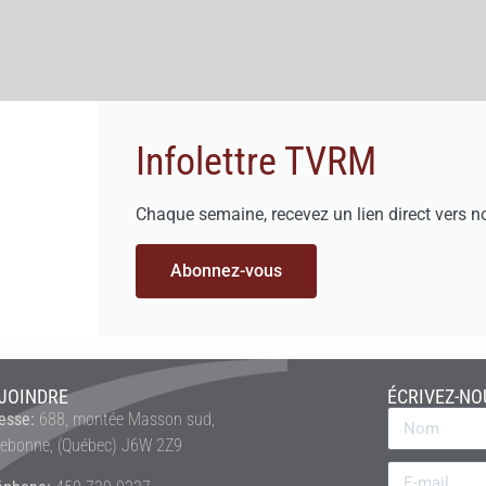
Infolettre TVRM
Chaque semaine, recevez un lien direct vers n
Abonnez-vous
JOINDRE
ÉCRIVEZ-NO
esse:
688, montée Masson sud,
rebonne, (Québec) J6W 2Z9