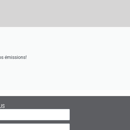
os émissions!
US