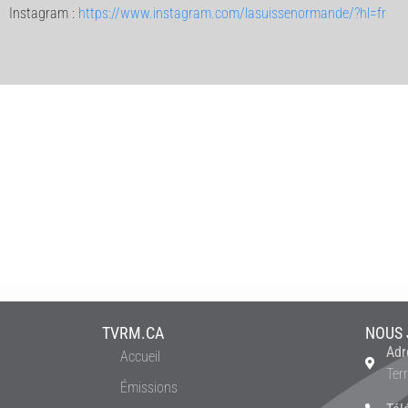
Instagram :
https://www.instagram.com/lasuissenormande/?hl=fr
TVRM.CA
NOUS 
Adr
Accueil
Ter
Émissions