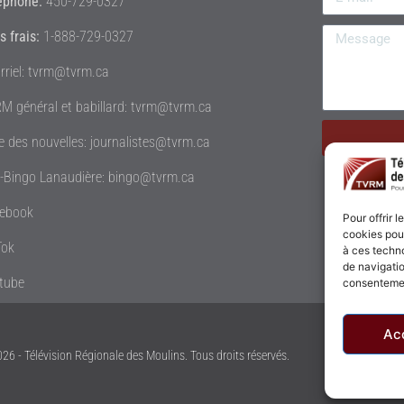
éphone:
450-729-0327
s frais:
1-888-729-0327
rriel: tvrm@tvrm.ca
M général et babillard: tvrm@tvrm.ca
le des nouvelles: journalistes@tvrm.ca
é-Bingo Lanaudière: bingo@tvrm.ca
ebook
Pour offrir 
cookies pour
Tok
à ces techn
de navigatio
tube
consentement
Ac
26 - Télévision Régionale des Moulins. Tous droits réservés.