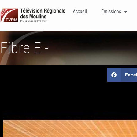
Accueil
Émissions
Fibre E -
Face