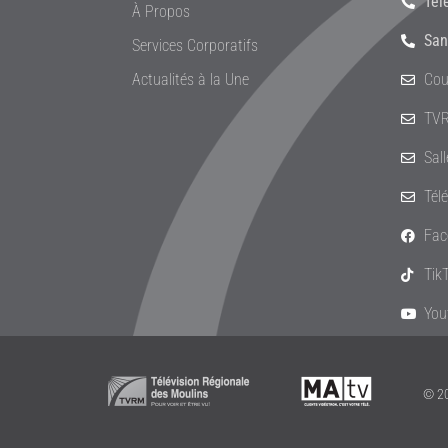
Tél
À Propos
San
Services Corporatifs
Actualités à la Une
Cou
TVR
Sal
Tél
Fac
Tik
You
© 20