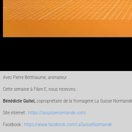
Avec Pierre Berthiaume, animateur
Cette semaine à Fibre E, nous recevons :
Bénédicte Guitel,
copropriétaire de la fromagerie La Suisse Normand
Site internet :
https://lasuissenormande.com/
Facebook :
https://www.facebook.com/LaSuisseNormande