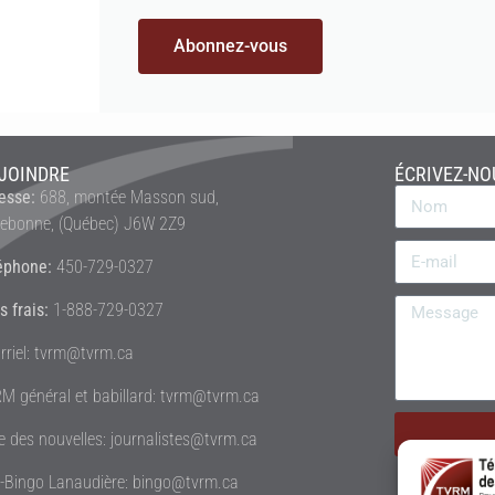
Abonnez-vous
JOINDRE
ÉCRIVEZ-NO
esse:
688, montée Masson sud,
rebonne, (Québec) J6W 2Z9
éphone:
450-729-0327
s frais:
1-888-729-0327
rriel: tvrm@tvrm.ca
M général et babillard: tvrm@tvrm.ca
le des nouvelles: journalistes@tvrm.ca
é-Bingo Lanaudière: bingo@tvrm.ca