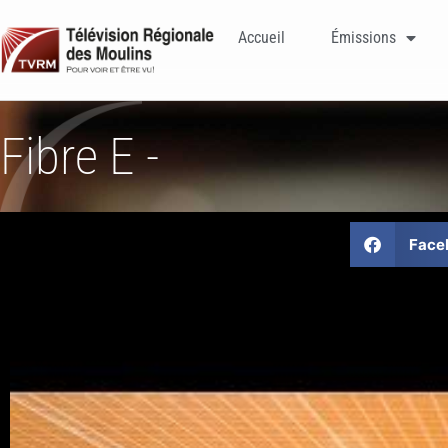
Accueil
Émissions
Fibre E -
Face