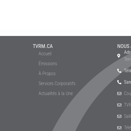
TVRM.CA
NOUS 
Adr
Accueil
Ter
Émissions
Tél
À Propos
San
Services Corporatifs
Actualités à la Une
Cou
TVR
Sal
Tél