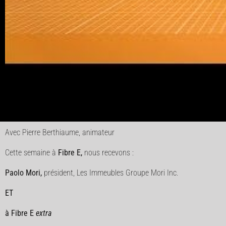
Avec Pierre Berthiaume, animateur
Cette semaine à
Fibre E,
nous recevons :
Paolo Mori,
président, Les Immeubles Groupe Mori Inc.
ET
à Fibre E
extra