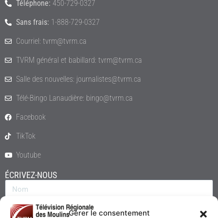
Téléphone:
450-729-0327
Sans frais:
1-888-729-0327
Courriel: tvrm@tvrm.ca
TVRM général et babillard: tvrm@tvrm.ca
Salle des nouvelles: journalistes@tvrm.ca
Télé-Bingo Lanaudière: bingo@tvrm.ca
Facebook
TikTok
Youtube
ÉCRIVEZ-NOUS
Gérer le consentement