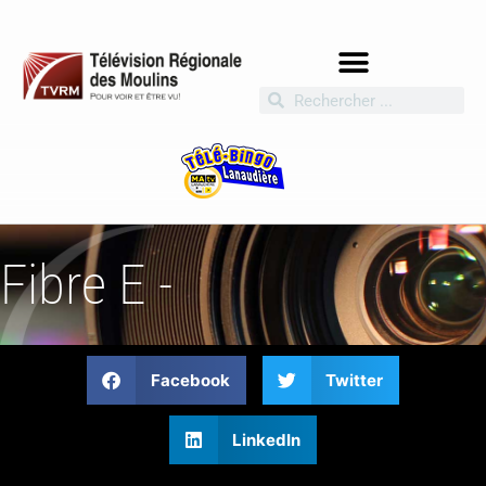
Fibre E -
Facebook
Twitter
LinkedIn