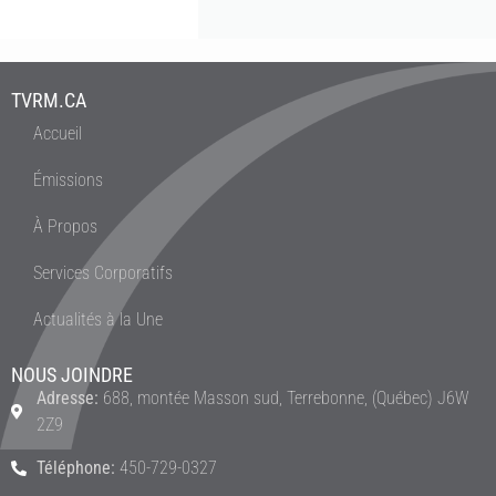
TVRM.CA
Accueil
Émissions
À Propos
Services Corporatifs
Actualités à la Une
NOUS JOINDRE
Adresse:
688, montée Masson sud, Terrebonne, (Québec) J6W
2Z9
Téléphone:
450-729-0327