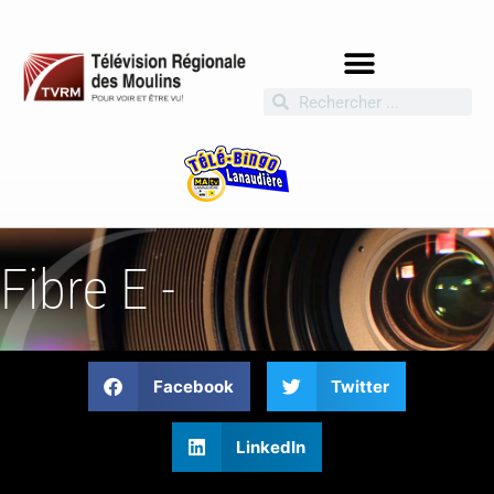
Fibre E -
Facebook
Twitter
LinkedIn