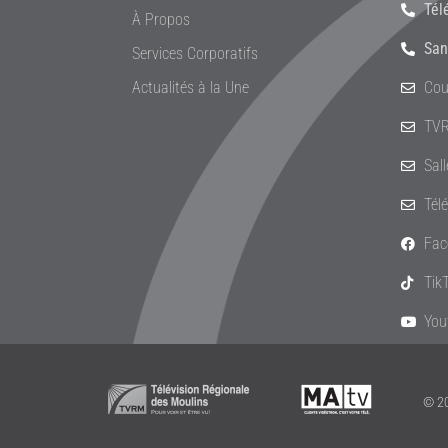
Tél
À Propos
San
Services Corporatifs
Actualités à la Une
Cou
TVR
Sal
Tél
Fac
Tik
You
© 20