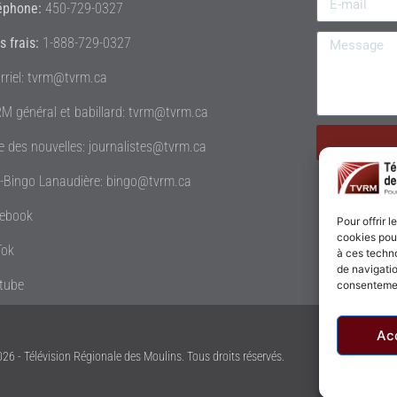
éphone:
450-729-0327
s frais:
1-888-729-0327
rriel: tvrm@tvrm.ca
M général et babillard: tvrm@tvrm.ca
le des nouvelles: journalistes@tvrm.ca
é-Bingo Lanaudière: bingo@tvrm.ca
ebook
Pour offrir 
cookies pour
Tok
à ces techn
de navigatio
tube
consentement
Ac
26 - Télévision Régionale des Moulins. Tous droits réservés.