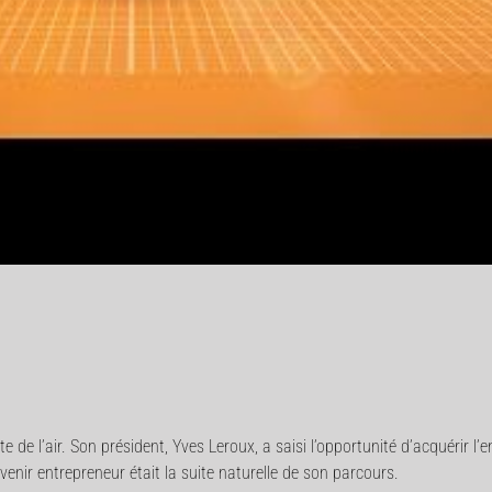
e de l’air. Son président, Yves Leroux, a saisi l’opportunité d’acquérir l’
enir entrepreneur était la suite naturelle de son parcours.