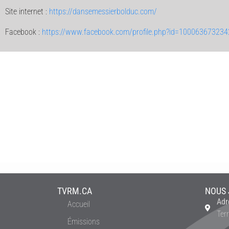
Site internet :
https://dansemessierbolduc.com/
Facebook :
https://www.facebook.com/profile.php?id=10006367323
TVRM.CA
NOUS 
Adr
Accueil
Ter
Émissions