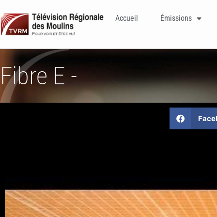
Accueil
Émissions
Fibre E -
Face