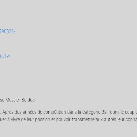
990821/
tu_1w
nse Messier-Bolduc
nse. Après des années de compétition dans la catégorie Ballroom, le coupl
er à vivre de leur passion et pouvoir transmettre aux autres leur conn