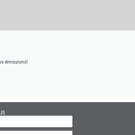
os émissions!
US