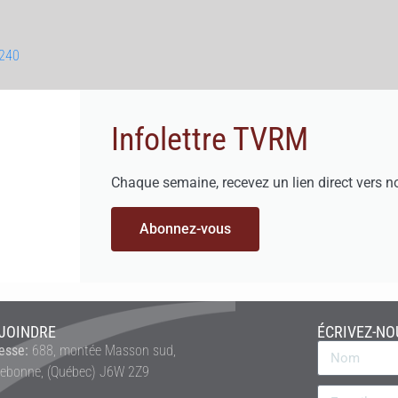
4240
Infolettre TVRM
Chaque semaine, recevez un lien direct vers n
Abonnez-vous
JOINDRE
ÉCRIVEZ-NO
esse:
688, montée Masson sud,
rebonne, (Québec) J6W 2Z9