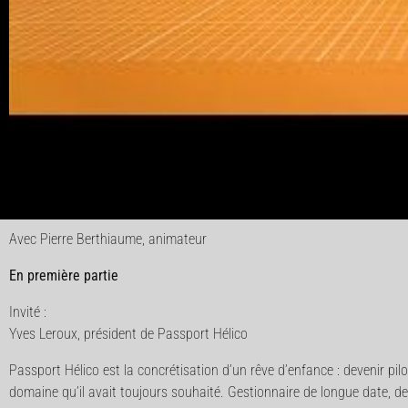
Avec Pierre Berthiaume, animateur
En première partie
Invité :
Yves Leroux, président de Passport Hélico
Passport Hélico est la concrétisation d’un rêve d’enfance : devenir pilot
domaine qu’il avait toujours souhaité. Gestionnaire de longue date, dev