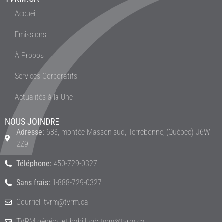
Accueil
Émissions
À Propos
Services Corporatifs
Actualités à la Une
NOUS JOINDRE
Adresse:
688, montée Masson sud, Terrebonne, (Québec) J6W
2Z9
Téléphone:
450-729-0327
Sans frais:
1-888-729-0327
Courriel: tvrm@tvrm.ca
TVRM général et babillard: tvrm@tvrm.ca