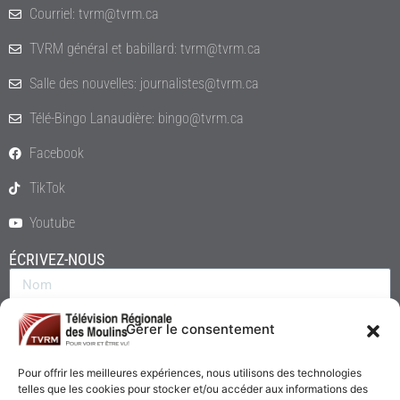
Courriel: tvrm@tvrm.ca
TVRM général et babillard: tvrm@tvrm.ca
Salle des nouvelles: journalistes@tvrm.ca
Télé-Bingo Lanaudière: bingo@tvrm.ca
Facebook
TikTok
Youtube
ÉCRIVEZ-NOUS
Gérer le consentement
Pour offrir les meilleures expériences, nous utilisons des technologies
telles que les cookies pour stocker et/ou accéder aux informations des