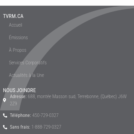
TVRM.CA
Accueil
Émissions
À Propos
Services Corporatifs
Actualités à la Une
NOUS JOINDRE
Adresse:
688, montée Masson sud, Terrebonne, (Québec) J6W
2Z9
Téléphone:
450-729-0327
Sans frais:
1-888-729-0327