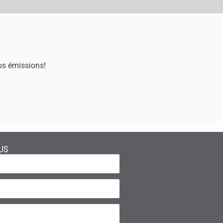
os émissions!
US