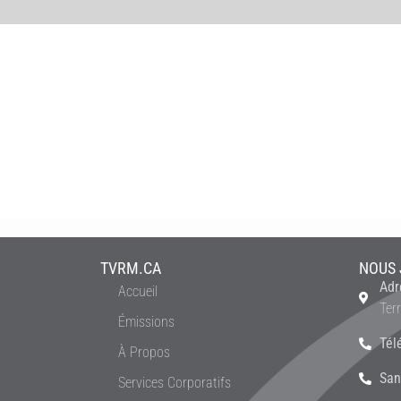
TVRM.CA
NOUS 
Adr
Accueil
Ter
Émissions
Tél
À Propos
San
Services Corporatifs