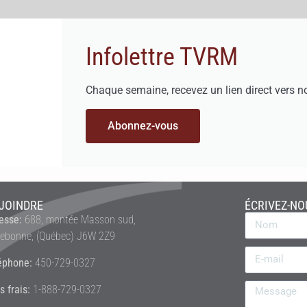
Infolettre TVRM
Chaque semaine, recevez un lien direct vers n
Abonnez-vous
JOINDRE
ÉCRIVEZ-NO
esse:
688, montée Masson sud,
rebonne, (Québec) J6W 2Z9
éphone:
450-729-0327
s frais:
1-888-729-0327