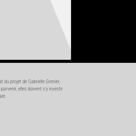
t du projet de Gabrielle Grenier,
parvenir, elles doivent s’y investir
ale.