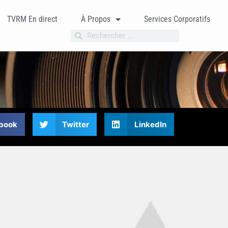
TVRM En direct
À Propos
Services Corporatifs
book
Twitter
LinkedIn