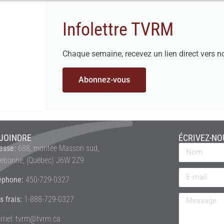
Infolettre TVRM
Chaque semaine, recevez un lien direct vers n
Abonnez-vous
JOINDRE
ÉCRIVEZ-NO
esse:
688, montée Masson sud,
rebonne, (Québec) J6W 2Z9
éphone:
450-729-0327
s frais:
1-888-729-0327
rriel: tvrm@tvrm.ca