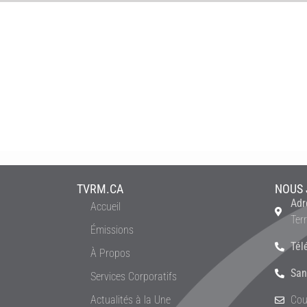
TVRM.CA
NOUS 
Adr
Accueil
Ter
Émissions
Tél
À Propos
San
Services Corporatifs
Actualités à la Une
Cou