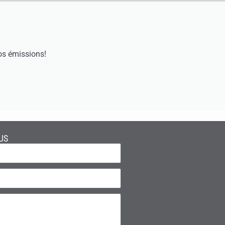
os émissions!
US