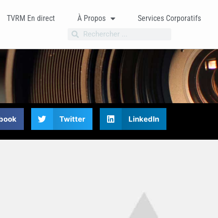
TVRM En direct
À Propos
Services Corporatifs
book
Twitter
LinkedIn