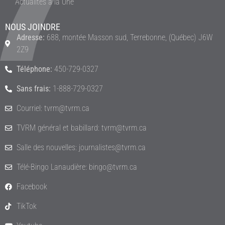
Actualités à la Une
NOUS JOINDRE
Adresse:
688, montée Masson sud, Terrebonne, (Québec) J6W
2Z9
Téléphone:
450-729-0327
Sans frais:
1-888-729-0327
Courriel: tvrm@tvrm.ca
TVRM général et babillard: tvrm@tvrm.ca
Salle des nouvelles: journalistes@tvrm.ca
Télé-Bingo Lanaudière: bingo@tvrm.ca
Facebook
TikTok