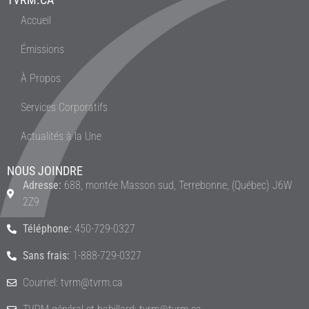
Accueil
Émissions
À Propos
Services Corporatifs
Actualités à la Une
NOUS JOINDRE
Adresse:
688, montée Masson sud, Terrebonne, (Québec) J6W
2Z9
Téléphone:
450-729-0327
Sans frais:
1-888-729-0327
Courriel: tvrm@tvrm.ca