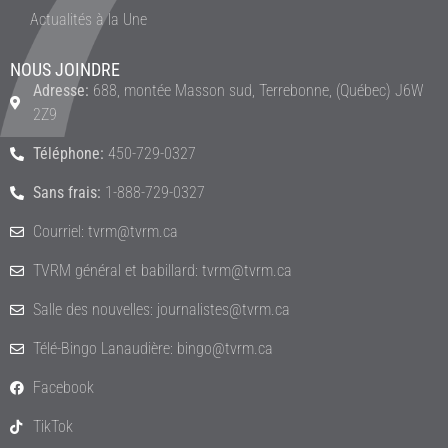
Actualités à la Une
NOUS JOINDRE
Adresse:
688, montée Masson sud, Terrebonne, (Québec) J6W
2Z9
Téléphone:
450-729-0327
Sans frais:
1-888-729-0327
Courriel: tvrm@tvrm.ca
TVRM général et babillard: tvrm@tvrm.ca
Salle des nouvelles: journalistes@tvrm.ca
Télé-Bingo Lanaudière: bingo@tvrm.ca
Facebook
TikTok