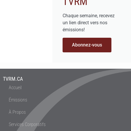
TVRM
Chaque semaine, recevez
un lien direct vers nos
émissions!
Abonnez-vous
TVRM.CA
Accueil
Émissions
À Propos
Services Corporatifs