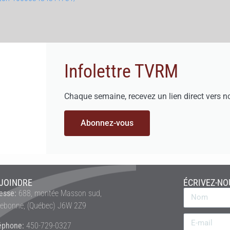
Infolettre TVRM
Chaque semaine, recevez un lien direct vers n
Abonnez-vous
JOINDRE
ÉCRIVEZ-NO
esse:
688, montée Masson sud,
rebonne, (Québec) J6W 2Z9
éphone:
450-729-0327