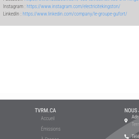
Instagram :
https://www.instagram.com/electricitekingston/
LinkedIn :
https://www.linkedin.com/company/le-groupe-gufort/
TVRM.CA
NOUS 
Adr
Accueil
Ter
Émissions
Tél