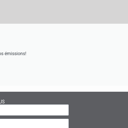
os émissions!
US