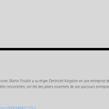
nnover, Martin Pouliot a su ériger Électricité Kingston en une entrepris
cultés rencontrées, ont été des piliers essentiels de son parcours entrepre
ston-106063484311731/