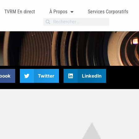
TVRM En direct
À Propos
Services Corporatifs
book
Twitter
LinkedIn