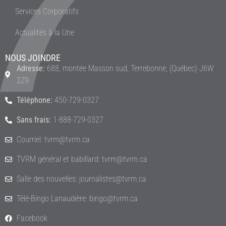
Services Corporatifs
Actualités à la Une
NOUS JOINDRE
Adresse:
688, montée Masson sud, Terrebonne, (Québec) J6W
2Z9
Téléphone:
450-729-0327
Sans frais:
1-888-729-0327
Courriel: tvrm@tvrm.ca
TVRM général et babillard: tvrm@tvrm.ca
Salle des nouvelles: journalistes@tvrm.ca
Télé-Bingo Lanaudière: bingo@tvrm.ca
Facebook