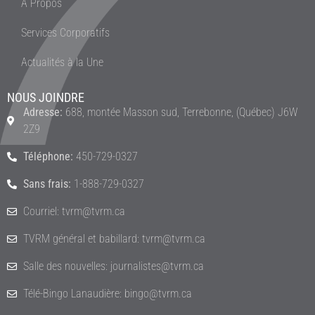
À Propos
Services Corporatifs
Actualités à la Une
NOUS JOINDRE
Adresse:
688, montée Masson sud, Terrebonne, (Québec) J6W
2Z9
Téléphone:
450-729-0327
Sans frais:
1-888-729-0327
Courriel: tvrm@tvrm.ca
TVRM général et babillard: tvrm@tvrm.ca
Salle des nouvelles: journalistes@tvrm.ca
Télé-Bingo Lanaudière: bingo@tvrm.ca