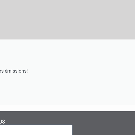
os émissions!
US