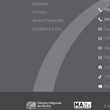
Ter
Émissions
Tél
À Propos
San
Services Corporatifs
Actualités à la Une
Cou
TVR
Sal
Tél
Fac
Tik
You
© 20