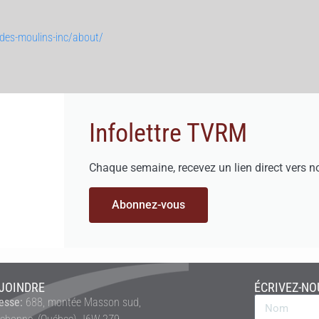
des-moulins-inc/about/
Infolettre TVRM
Chaque semaine, recevez un lien direct vers n
Abonnez-vous
JOINDRE
ÉCRIVEZ-NO
esse:
688, montée Masson sud,