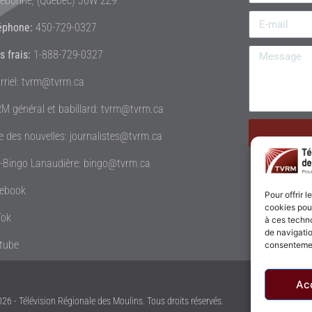
rebonne, (Québec) J6W 2Z9
éphone:
450-729-0327
s frais:
1-888-729-0327
rriel: tvrm@tvrm.ca
M général et babillard: tvrm@tvrm.ca
le des nouvelles: journalistes@tvrm.ca
é-Bingo Lanaudière: bingo@tvrm.ca
ebook
Pour offrir 
cookies pour
Tok
à ces techn
de navigatio
tube
consentement
Ac
26 - Télévision Régionale des Moulins. Tous droits réservés.