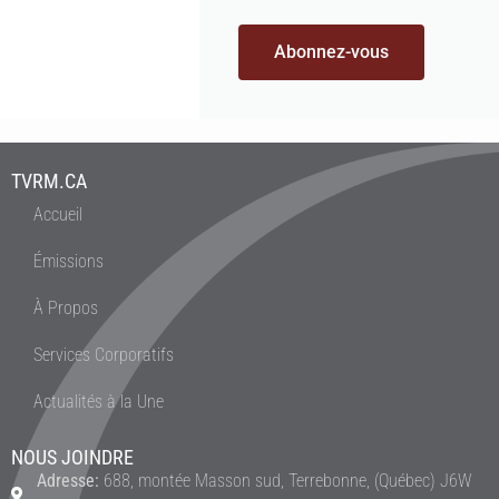
Abonnez-vous
TVRM.CA
Accueil
Émissions
À Propos
Services Corporatifs
Actualités à la Une
NOUS JOINDRE
Adresse:
688, montée Masson sud, Terrebonne, (Québec) J6W