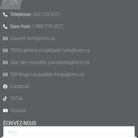
2Z9
Téléphone:
450-729-0327
Sans frais:
1-888-729-0327
Courriel: tvrm@tvrm.ca
TVRM général et babillard: tvrm@tvrm.ca
Salle des nouvelles: journalistes@tvrm.ca
Télé-Bingo Lanaudière: bingo@tvrm.ca
Facebook
TikTok
Youtube
ÉCRIVEZ-NOUS