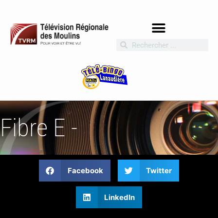
Fibre E -
Facebook
Twitter
LinkedIn