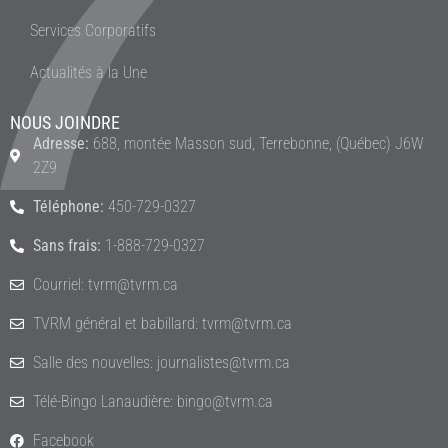
Services Corporatifs
Actualités à la Une
NOUS JOINDRE
Adresse:
688, montée Masson sud, Terrebonne, (Québec) J6W
2Z9
Téléphone:
450-729-0327
Sans frais:
1-888-729-0327
Courriel: tvrm@tvrm.ca
TVRM général et babillard: tvrm@tvrm.ca
Salle des nouvelles: journalistes@tvrm.ca
Télé-Bingo Lanaudière: bingo@tvrm.ca
Facebook