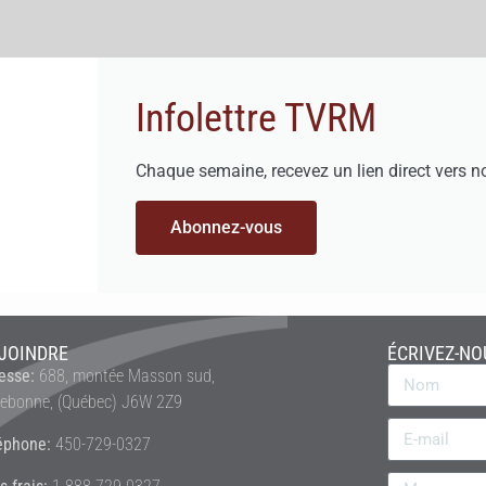
Infolettre TVRM
Chaque semaine, recevez un lien direct vers n
Abonnez-vous
JOINDRE
ÉCRIVEZ-NO
esse:
688, montée Masson sud,
rebonne, (Québec) J6W 2Z9
éphone:
450-729-0327