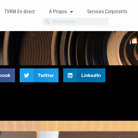
TVRM En direct
À Propos
Services Corporatifs
book
Twitter
LinkedIn