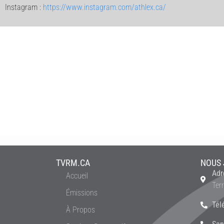
Instagram :
https://www.instagram.com/athlex.ca/
TVRM.CA
NOUS 
Adr
Accueil
Ter
Émissions
Tél
À Propos