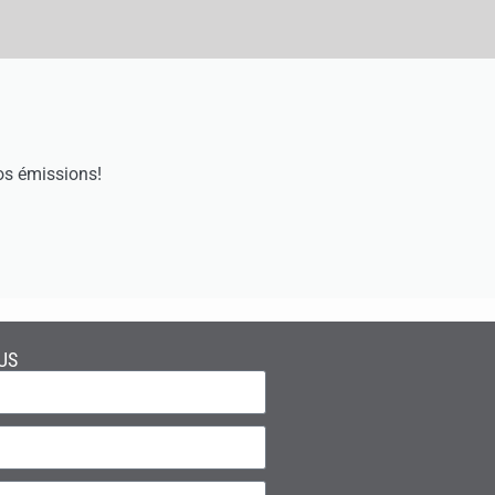
os émissions!
US