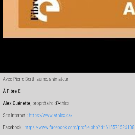
Avec Pierre Berthiaume, animateur
À Fibre E
Alex Guénette,
proprétaire d’Athlex
Site internet :
https://www.athlex.ca/
Facebook :
https://www.facebook.com/profile.php?id=615571526138