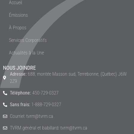
Accueil
Émissions
À Propos
Services Corporatifs
Actualités à la Une
NOUS JOINDRE
Adresse:
688, montée Masson sud, Terrebonne, (Québec) J6W
2Z9
Téléphone:
450-729-0327
Sans frais:
1-888-729-0327
Courriel: tvrm@tvrm.ca
TVRM général et babillard: tvrm@tvrm.ca