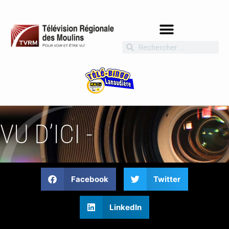
VU D’ICI -
Facebook
Twitter
LinkedIn