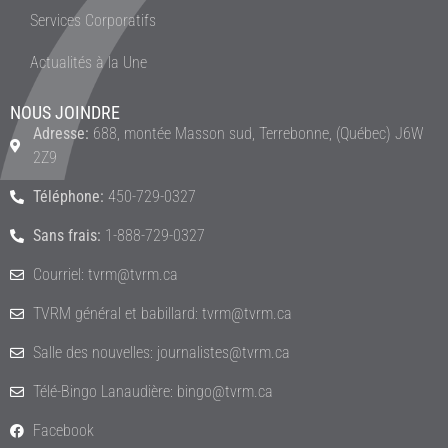
Services Corporatifs
Actualités à la Une
NOUS JOINDRE
Adresse:
688, montée Masson sud, Terrebonne, (Québec) J6W
2Z9
Téléphone:
450-729-0327
Sans frais:
1-888-729-0327
Courriel: tvrm@tvrm.ca
TVRM général et babillard: tvrm@tvrm.ca
Salle des nouvelles: journalistes@tvrm.ca
Télé-Bingo Lanaudière: bingo@tvrm.ca
Facebook