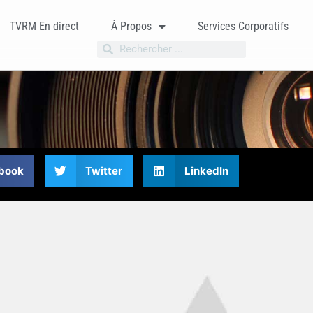
TVRM En direct
À Propos
Services Corporatifs
book
Twitter
LinkedIn