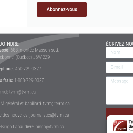
Abonnez-vous
JOINDRE
ÉCRIVEZ-NO
esse:
688, montée Masson sud,
rebonne, (Québec) J6W 2Z9
éphone:
450-729-0327
s frais:
1-888-729-0327
rriel: tvrm@tvrm.ca
M général et babillard: tvrm@tvrm.ca
le des nouvelles: journalistes@tvrm.ca
é-Bingo Lanaudière: bingo@tvrm.ca