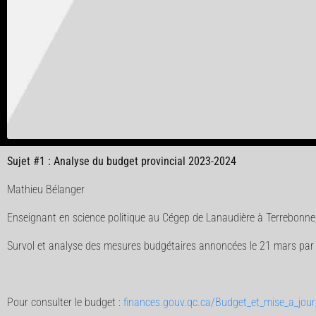
Sujet #1 : Analyse du budget provincial 2023-2024
Mathieu Bélanger
Enseignant en science politique au Cégep de Lanaudière à Terrebonne, 
Survol et analyse des mesures budgétaires annoncées le 21 mars par le
Pour consulter le budget :
finances.gouv.qc.ca/Budget_et_mise_a_jou