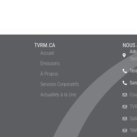
TVRM.CA
NOUS 
Adr
Accueil
Ter
Émissions
Tél
À Propos
San
Services Corporatifs
Actualités à la Une
Cou
TVR
Sal
Tél