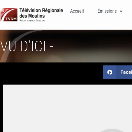
Accueil
Émissions
VU D’ICI -
Face