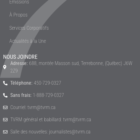
Émissions
À Propos
Services Corporatifs
Actualités à la Une
NOUS JOINDRE
Adresse:
688, montée Masson sud, Terrebonne, (Québec) J6W
2Z9
Téléphone:
450-729-0327
Sans frais:
1-888-729-0327
Courriel: tvrm@tvrm.ca
TVRM général et babillard: tvrm@tvrm.ca
Salle des nouvelles: journalistes@tvrm.ca