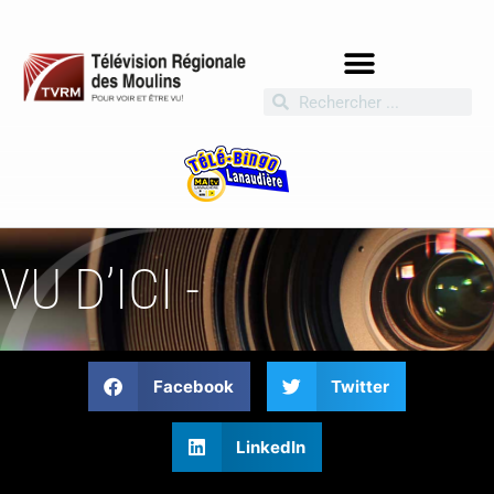
VU D’ICI -
Facebook
Twitter
LinkedIn