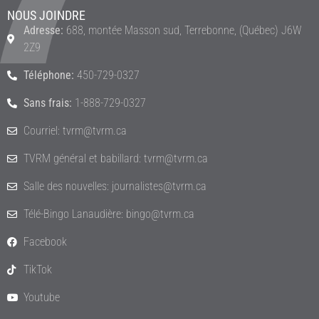
NOUS JOINDRE
Adresse:
688, montée Masson sud, Terrebonne, (Québec) J6W
2Z9
Téléphone:
450-729-0327
Sans frais:
1-888-729-0327
Courriel: tvrm@tvrm.ca
TVRM général et babillard: tvrm@tvrm.ca
Salle des nouvelles: journalistes@tvrm.ca
Télé-Bingo Lanaudière: bingo@tvrm.ca
Facebook
TikTok
Youtube