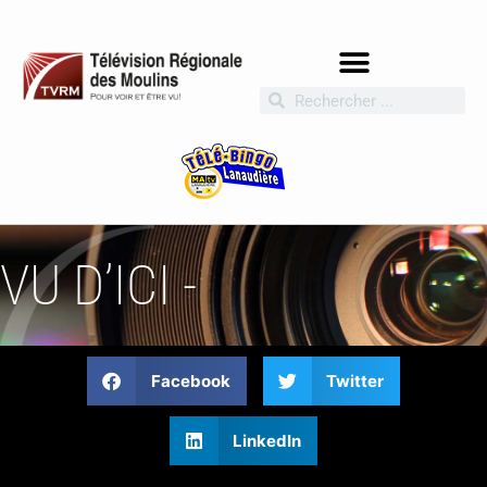
VU D’ICI -
Facebook
Twitter
LinkedIn