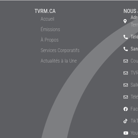
TVRM.CA
NOUS 
Adr
Accueil
Ter
Émissions
Tél
À Propos
San
Services Corporatifs
Actualités à la Une
Cou
TVR
Sal
Tél
Fac
Tik
You