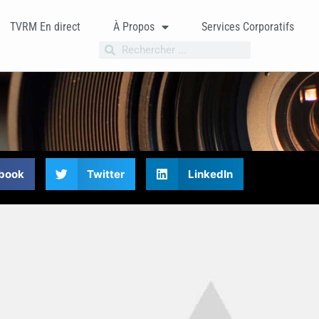
TVRM En direct
À Propos
Services Corporatifs
book
Twitter
LinkedIn