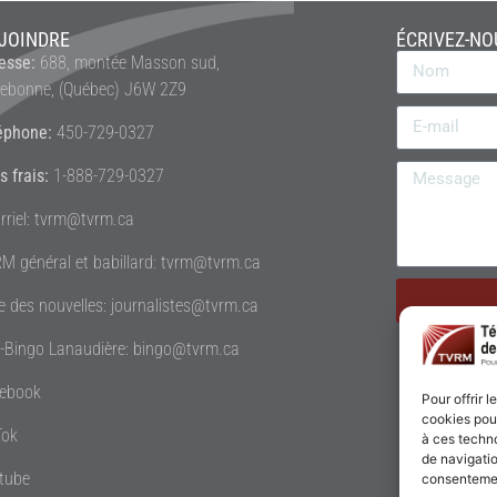
JOINDRE
ÉCRIVEZ-NO
esse:
688, montée Masson sud,
rebonne, (Québec) J6W 2Z9
éphone:
450-729-0327
s frais:
1-888-729-0327
rriel: tvrm@tvrm.ca
M général et babillard: tvrm@tvrm.ca
le des nouvelles: journalistes@tvrm.ca
é-Bingo Lanaudière: bingo@tvrm.ca
ebook
Pour offrir 
cookies pour
Tok
à ces techn
de navigatio
tube
consentement