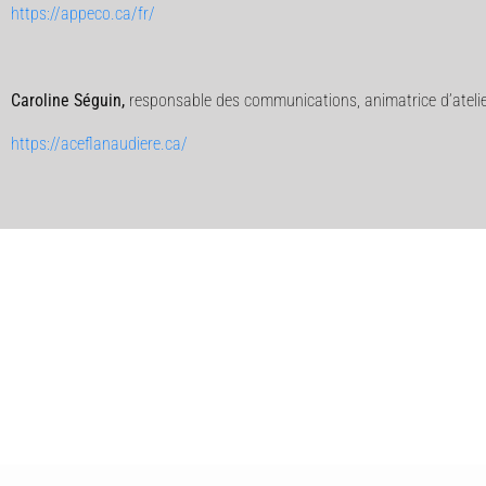
https://appeco.ca/fr/
Caroline Séguin,
responsable des communications, animatrice d’ateli
https://aceflanaudiere.ca/