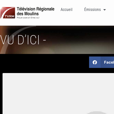
Accueil
Émissions
VU D’ICI -
Face