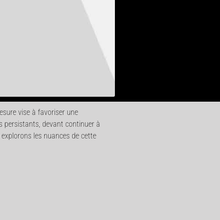
esure vise à favoriser une
s persistants, devant continuer à
 explorons les nuances de cette