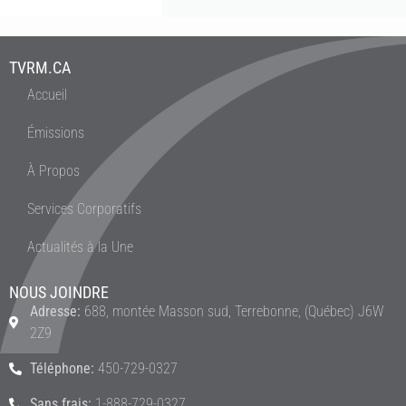
TVRM.CA
Accueil
Émissions
À Propos
Services Corporatifs
Actualités à la Une
NOUS JOINDRE
Adresse:
688, montée Masson sud, Terrebonne, (Québec) J6W
2Z9
Téléphone:
450-729-0327
Sans frais:
1-888-729-0327