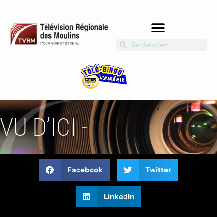
VU D’ICI -
Facebook
Twitter
LinkedIn