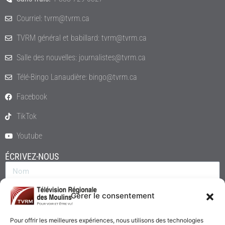
Courriel: tvrm@tvrm.ca
TVRM général et babillard: tvrm@tvrm.ca
Salle des nouvelles: journalistes@tvrm.ca
Télé-Bingo Lanaudière: bingo@tvrm.ca
Facebook
TikTok
Youtube
ÉCRIVEZ-NOUS
Gérer le consentement
Pour offrir les meilleures expériences, nous utilisons des technologies