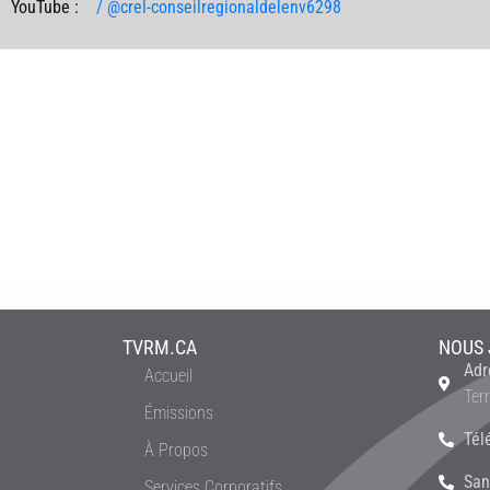
YouTube :
/ @crel-conseilregionaldelenv6298
TVRM.CA
NOUS 
Adr
Accueil
Ter
Émissions
Tél
À Propos
San
Services Corporatifs