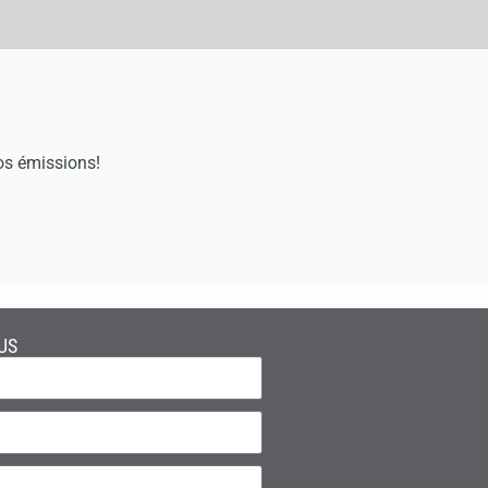
os émissions!
US