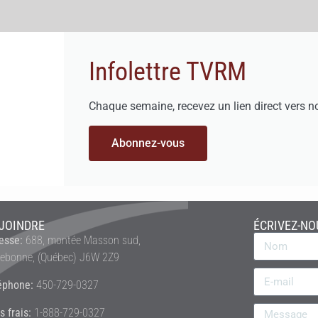
Infolettre TVRM
Chaque semaine, recevez un lien direct vers n
Abonnez-vous
JOINDRE
ÉCRIVEZ-NO
esse:
688, montée Masson sud,
rebonne, (Québec) J6W 2Z9
éphone:
450-729-0327
s frais:
1-888-729-0327