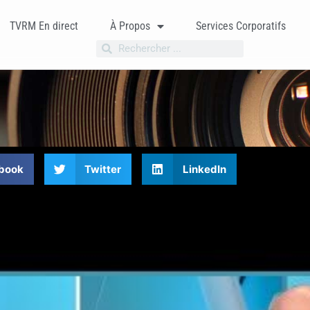
TVRM En direct
À Propos
Services Corporatifs
book
Twitter
LinkedIn