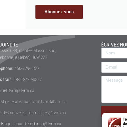
Abonnez-vous
JOINDRE
ÉCRIVEZ-NO
esse:
688, montée Masson sud,
rebonne, (Québec) J6W 2Z9
éphone:
450-729-0327
s frais:
1-888-729-0327
rriel: tvrm@tvrm.ca
M général et babillard: tvrm@tvrm.ca
le des nouvelles: journalistes@tvrm.ca
é-Bingo Lanaudière: bingo@tvrm.ca