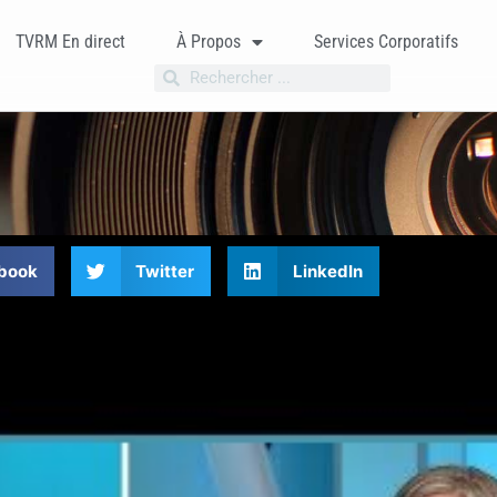
TVRM En direct
À Propos
Services Corporatifs
book
Twitter
LinkedIn