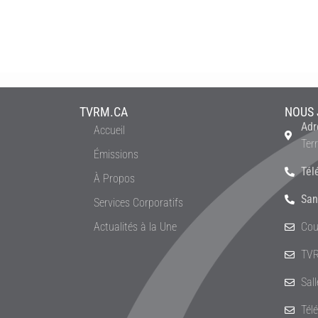
TVRM.CA
NOUS 
Adr
Accueil
Ter
Émissions
Tél
À Propos
San
Services Corporatifs
Actualités à la Une
Cou
TVR
Sal
Tél